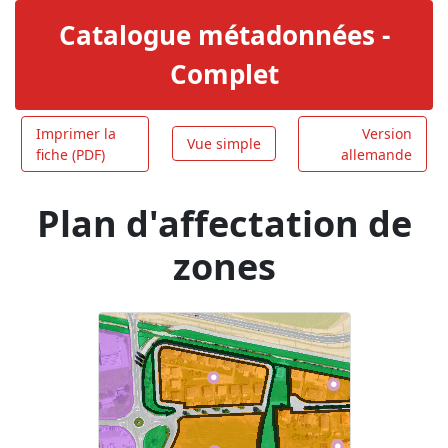
Catalogue métadonnées -
Complet
Imprimer la
Version
Vue simple
fiche (PDF)
allemande
Plan d'affectation de
zones