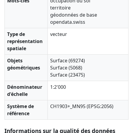
Mots-clés
occupation du sol
territoire
géodonnées de base
opendata.swiss
Type de
vecteur
représentation
spatiale
Objets
Surface (69274)
géométriques
Surface (5068)
Surface (23475)
Dénominateur
1:2'000
d'échelle
Système de
CH1903+_MN95 (EPSG:2056)
référence
Informations sur la qualité des données